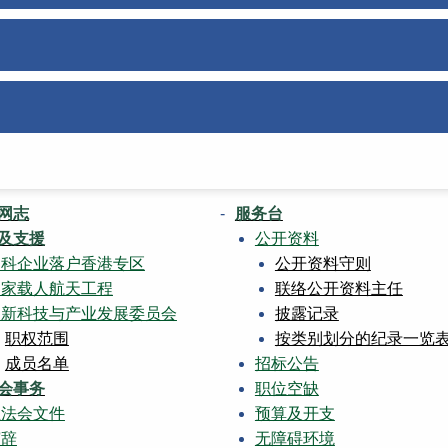
网志
服务台
及支援
公开资料
创科企业落户香港专区
公开资料守则
国家载人航天工程
联络公开资料主任
创新科技与产业发展委员会
披露记录
职权范围
按类别划分的纪录一览
成员名单
招标公告
会事务
职位空缺
立法会文件
预算及开支
演辞
无障碍环境