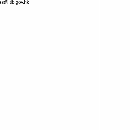
ses@itib.gov.hk
）