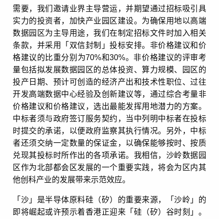
需要，我们邀请业界主导营运，并期望通过招标吸引具
实力的投资者，加快产业园区建设。为确保用地以高端
数据园区为主导用途，我们在制定招标文件时加入相关
条款，并采用「双信封制」投标安排。非价格建议和价
格建议的比重分别为70%和30%。非价格建议的评审考
量包括拟发展数据园区的总体投资、算力规模、园区的
投产日期、预计可创造的经济产出和技术性职位、过往
开发高端数据中心经验及创新建议等，通过综合考量非
价格建议和价格建议，选出最能发挥用地潜力的方案。
中标者须与政府签订服务契约，当中列明中标者在投标
时提交的承诺，以便政府监察其执行情况。另外，中标
者还须交纳一定数量的保证金，以确保能够按时、按质
兑现其投标时所作出的各项承诺。我相信，沙岭数据园
区作为北部都会区发展的一个重要实践，将会为区内其
他创科产业的发展带来示范效应。
「沙」是半导体原料硅（矽）的重要来源，「沙岭」的
即将崛起或许预示着香港正迎来「硅（矽）谷时刻」。