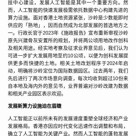
技中心建设，发展人工智能是其中一个重要方向。然
而，人工智能的快速发展极需依托数据中心构建先进的
算力设施。面对香港土地资源紧张，沙岭是少数能即时
供应的「熟地」，因而自然成为北部发展的首选地方之
一。行政长官于2023年《施政报告》宣布重新审视沙岭
原先兴建骨灰安置所的规划，并将两公顷用地改作创科
及相关用途。经实地考察及征求业界意见后，我们认为
可进一步扩大发展用地至约10公顷，以便为创科发展提
供更多而快捷的土地。相关土地改划程序于2024年启
动，明确将沙岭定位为国际数据园区。过去两年，我们
先后进行了两次市场意向调查，每次均收到超过10份来
自本地及海内外的意见书，业界普遍对沙岭改建为数据
和相关产业园区表示欢迎。
发展新算力设施迫在眉睫
人工智能正以前所未有的发展速度重塑全球经济和产业
发展格局。香港亦因应时代变化迅速作出调整和布局，
确立了人工智能为关键产业。然而人工智能的蓬勃发展