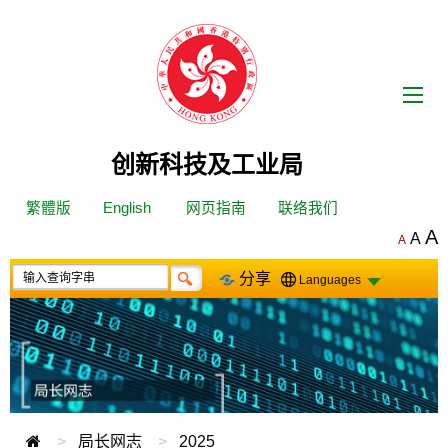
跳
转
到
內
容
创新科技及工业局
繁體版
English
网页指南
联络我们
A
A
A
分享
Languages
局长网志
2025