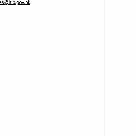
ses@itib.gov.hk
）