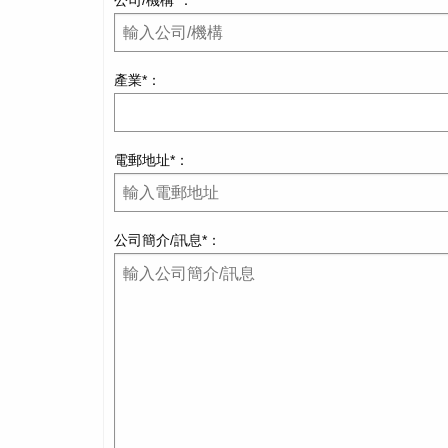
公司/機構*：
產業*：
電郵地址*：
公司簡介/訊息*：