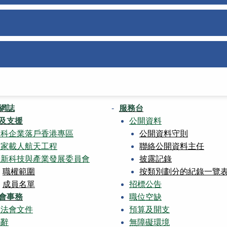
網誌
服務台
及支援
公開資料
創科企業落戶香港專區
公開資料守則
國家載人航天工程
聯絡公開資料主任
創新科技與產業發展委員會
披露記錄
職權範圍
按類別劃分的紀錄一覽
成員名單
招標公告
會事務
職位空缺
立法會文件
預算及開支
演辭
無障礙環境