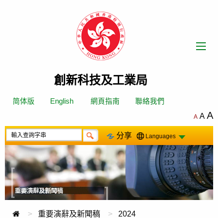
跳
轉
到
內
容
創新科技及工業局
简体版
English
網頁指南
聯絡我們
A
A
A
分享
Languages
重要演辭及新聞稿
2024