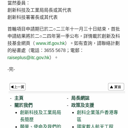
當然委員：
創新科技及工業局局長或其代表
創新科技署署長或其代表
首輪項目申請期已於二○二三年十一月三十日結束，首批
申請結果將於二○二四年第一季公布，詳情載於創新及科
技基金網頁（
www.itf.gov.hk
）。如有查詢，請聯絡計劃
的秘書處（電話：3655 5678；電郵：
raiseplus@itc.gov.hk
）。
-完-
主頁
局長網誌
關於我們
政策及支援
創新科技及工業局局
創科企業落戶香港專
長簡歷
區
願景、使命及我們的
國家載人航天工程