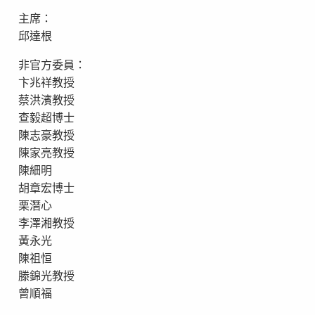
主席：
邱達根
非官方委員：
卞兆祥教授
蔡洪濱教授
查毅超博士
陳志豪教授
陳家亮教授
陳細明
胡章宏博士
栗潛心
李澤湘教授
黃永光
陳祖恒
滕錦光教授
曾順福