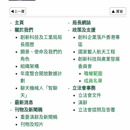
主頁
局長網誌
關於我們
政策及支援
創新科技及工業局局
創科企業落戶香港專
長簡歷
區
願景、使命及我們的
國家載人航天工程
角色
創新科技與產業發展
組織架構
委員會
年度整合開放數據計
職權範圍
劃
成員名單
聊天機械人「智聊
立法會事務
天」
立法會文件
最新消息
演辭
刊物及新聞稿
立法會提問及答覆
重要演辭及新聞稿
刊物及短片