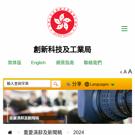
跳
轉
到
內
容
創新科技及工業局
简体版
English
網頁指南
聯絡我們
A
A
A
分享
Languages
重要演辭及新聞稿
2024