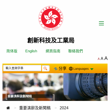
跳
轉
到
內
容
創新科技及工業局
简体版
English
網頁指南
聯絡我們
A
A
A
分享
Languages
重要演辭及新聞稿
2024