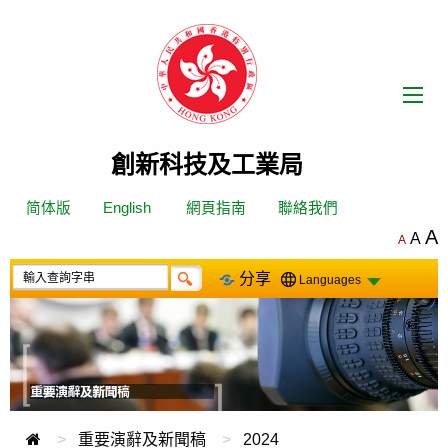
跳
轉
到
內
容
創新科技及工業局
简体版
English
網頁指南
聯絡我們
A
A
A
分享
Languages
重要演辭及新聞稿
2024