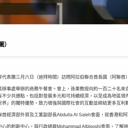
圖）
界代表團三月六日（迪拜時間）訪問阿拉伯聯合酋長國（阿聯酋
易辦事處舉辦的商務午餐會。會上，孫東教授向約一百二十名來
有不少共通點，包括對發展多元和可持續經濟，以至成為地區領
世界」的獨特優勢，致力增強與國際社會的互動並締結更多互利
濟部外貿及工業副部長Abdulla Al Saleh會面，就香港
創新中心，與行政總裁Mohammad Alblooshi會面，