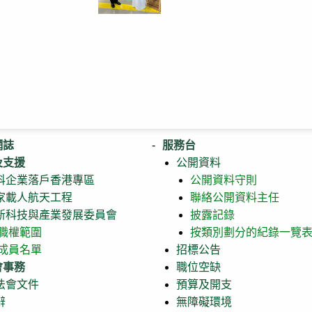
網誌
服務台
及支援
公開資料
科企業落戶香港專區
公開資料守則
家載人航天工程
聯絡公開資料主任
新科技與產業發展委員會
披露記錄
職權範圍
按類別劃分的紀錄一覽
成員名單
招標公告
會事務
職位空缺
法會文件
預算及開支
辭
無障礙環境