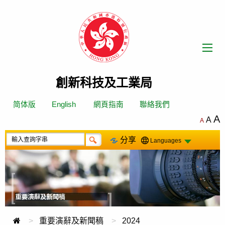
跳
轉
到
內
容
創新科技及工業局
简体版
English
網頁指南
聯絡我們
A
A
A
分享
Languages
重要演辭及新聞稿
2024