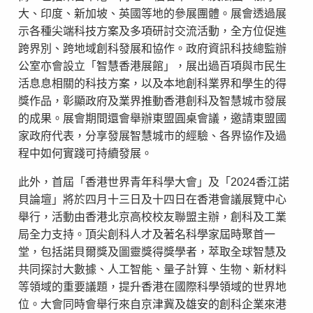
大、印度、新加坡、英國等地的參展團體。展會透過展
示各種尖端科技方案及多項研討交流活動，全方位促進
跨界別、跨地域創科發展和協作。政府資訊科技總監辦
公室亦會設立「智慧香港展館」，展出過百項與市民生
活息息相關的科技方案，以及本地創科業界和學生的得
獎作品，彰顯政府及業界推動香港創科及智慧城市發展
的成果。展會期間還會舉辦東盟圓桌會議，邀請東盟國
家政府代表，分享發展智慧城市的經驗、各界協作及過
程中如何實踐可持續發展。
此外，首屆「香港世界青年科學大會」及「2024香江諾
貝論壇」將於四月十三日及十四日在香港會議展覽中心
舉行，活動由香港北京高校校友聯盟主辦，創科及工業
局全力支持。頂尖創科人才及著名科學家屆時聚首一
堂，包括諾貝爾獎及圖靈獎得獎學者，萃取全球智慧及
共同探討大數據、人工智能、量子計算、生物、新材料
等領域的重要議題，提升香港在國際科學領域的世界地
位。大會同時會舉行來自京津冀及雄安的創科企業來港