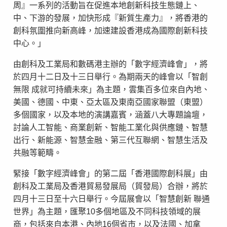
周』一系列的活動旨在促進本地創新科技生態鏈上、
中、下游的發展，加快形成『新質生產力』，將香港的
創科氛圍推向新高峰，加速建設香港成為國際創新科技
中心。」
由創科及工業局和數碼港主辦的「數字經濟峰會」，將
於四月十二日及十三日舉行。為期兩天的峰會以「智創
無限 成就可持續未來」為主題，雲集百多位來自內地、
美國、德國、中東、亞太區及東南亞國家聯盟（東盟）
多個國家，以及本地的演講嘉賓，涵蓋八大專題論壇，
討論人工智能、商業創新、智能工業化與供應鏈、智慧
出行、新能源、智慧金融、第三代互聯網、智慧生活及
共融等範疇。
緊接「數字經濟峰會」的第二屆「香港國際創科展」由
創科及工業局及香港貿易發展局（貿發局）合辦，將於
四月十三日至十六日舉行。今屆展會以「智慧創新 聯通
世界」為主題，匯聚10多個地區及不同科技領域的展
商，包括來自本港、內地16個省市，以及法國、加拿