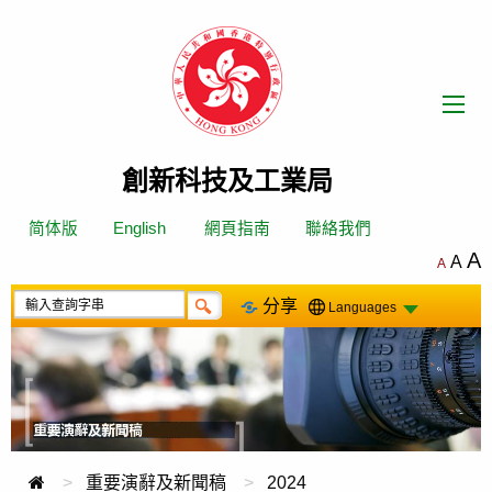
跳
轉
到
內
容
創新科技及工業局
简体版
English
網頁指南
聯絡我們
A
A
A
分享
Languages
重要演辭及新聞稿
2024