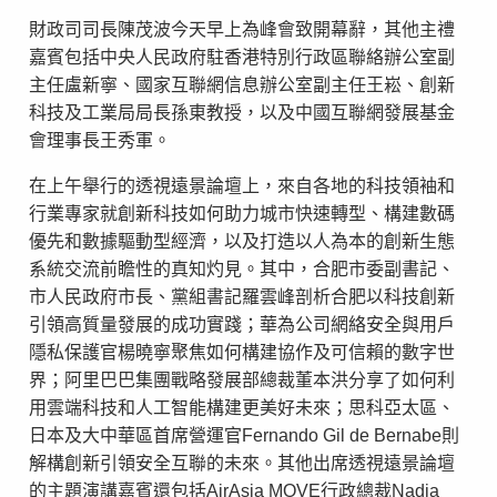
財政司司長陳茂波今天早上為峰會致開幕辭，其他主禮
嘉賓包括中央人民政府駐香港特別行政區聯絡辦公室副
主任盧新寧、國家互聯網信息辦公室副主任王崧、創新
科技及工業局局長孫東教授，以及中國互聯網發展基金
會理事長王秀軍。
在上午舉行的透視遠景論壇上，來自各地的科技領袖和
行業專家就創新科技如何助力城市快速轉型、構建數碼
優先和數據驅動型經濟，以及打造以人為本的創新生態
系統交流前瞻性的真知灼見。其中，合肥市委副書記、
市人民政府市長、黨組書記羅雲峰剖析合肥以科技創新
引領高質量發展的成功實踐；華為公司網絡安全與用戶
隱私保護官楊曉寧聚焦如何構建協作及可信賴的數字世
界；阿里巴巴集團戰略發展部總裁董本洪分享了如何利
用雲端科技和人工智能構建更美好未來；思科亞太區、
日本及大中華區首席營運官Fernando Gil de Bernabe則
解構創新引領安全互聯的未來。其他出席透視遠景論壇
的主題演講嘉賓還包括AirAsia MOVE行政總裁Nadia