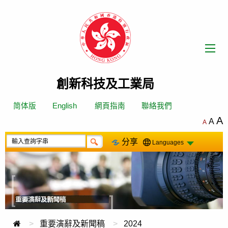
跳
轉
到
內
容
創新科技及工業局
简体版
English
網頁指南
聯絡我們
A
A
A
分享
Languages
重要演辭及新聞稿
2024