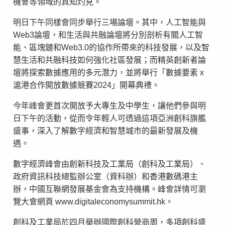
機會等領域的真知灼見。
明日下午同樣會同步舉行三場論壇。其中，人工智能與
Web3論壇，和生活與共融論壇將分別剖析有關人工智
能、區塊鏈和Web3.0的協作所帶來的科技發展，以及智
慧生活和共融科技如何強化社區發展；而精英創新者論
壇將探索數據應用的多元潛力，並將舉行「數據要素 x
滬港合作開放數據競賽2024」開幕典禮。
今年峰會更首次開放予大專生及中學生，讓他們參與明
日下午的活動，從而令年輕人可透過這項亞洲創科旗艦
盛事，深入了解數字經濟和智慧城市的最新發展及機
遇。
數字經濟峰會由創新科技及工業局（創科及工業局）、
政府資訊科技總監辦公室（資科辦）和香港數碼港主
辦，中國互聯網發展基金會為支持機構。峰會詳情可瀏
覽大會網頁 www.digitaleconomysummit.hk。
創科及工業局於四月舉辦國際創科營商周，多項創科盛