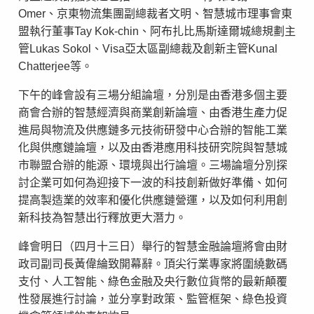
Omer、京東物流集團副總裁者文明、智慧城市理事會東
盟執行董事Tay Kok-chin、阿布扎比馬斯達爾城總規劃主
管Lukas Sokol、Visa亞太區副總裁及創新主管Kunal
Chatterjee等。
下午的峰會設有三場分組論壇，分別是由香港多個主要
商會合辦的智慧經濟與商業創新論壇、由香港生產力促
進局與物流及供應鏈多元技術研發中心合辦的智能工業
化與供應鏈論壇，以及由香港應用科技研究院與智慧城
市聯盟合辦的能源、環境與出行論壇。三場論壇分別探
討企業可如何為迎接下一波的科技創新做好準備、如何
提高製造業的效率和優化供應鏈營運，以及如何利用創
新科技為智慧出行釋放更大潛力。
峰會明日（四月十三日）舉行的智慧金融論壇將會由財
政司副司長黃偉綸致開幕辭。頂尖行業專家將圍繞數碼
支付、人工智能、綠色金融及央行數位貨幣的最新顛覆
性發展進行討論，並分享對政策、監管框架、綠色投資