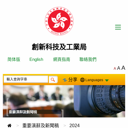
跳
轉
到
內
容
創新科技及工業局
简体版
English
網頁指南
聯絡我們
A
A
A
分享
Languages
重要演辭及新聞稿
2024