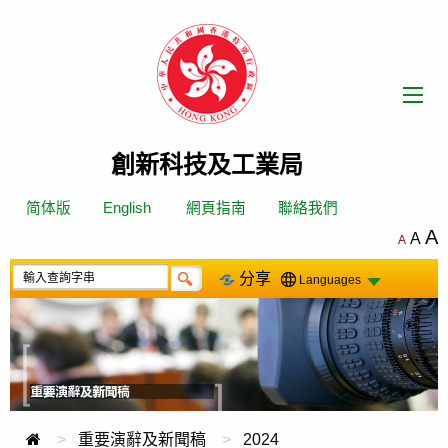
跳
轉
到
內
容
創新科技及工業局
简体版
English
網頁指南
聯絡我們
A
A
A
分享
Languages
重要演辭及新聞稿
2024