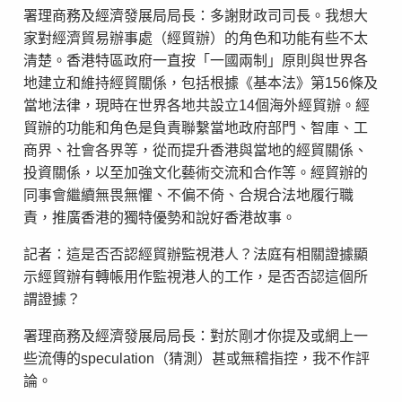
署理商務及經濟發展局局長：多謝財政司司長。我想大
家對經濟貿易辦事處（經貿辦）的角色和功能有些不太
清楚。香港特區政府一直按「一國兩制」原則與世界各
地建立和維持經貿關係，包括根據《基本法》第156條及
當地法律，現時在世界各地共設立14個海外經貿辦。經
貿辦的功能和角色是負責聯繫當地政府部門、智庫、工
商界、社會各界等，從而提升香港與當地的經貿關係、
投資關係，以至加強文化藝術交流和合作等。經貿辦的
同事會繼續無畏無懼、不偏不倚、合規合法地履行職
責，推廣香港的獨特優勢和說好香港故事。
記者：這是否否認經貿辦監視港人？法庭有相關證據顯
示經貿辦有轉帳用作監視港人的工作，是否否認這個所
謂證據？
署理商務及經濟發展局局長：對於剛才你提及或網上一
些流傳的speculation（猜測）甚或無稽指控，我不作評
論。