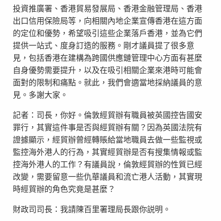
投資推廣署、香港貿易發展局、香港金融管理局、香港
出口信用保險局等，向相關內地企業宣傳香港在這方面
的定位和優勢，希望吸引這些企業落戶香港，並為它們
提供一站式、度身訂造的服務。剛才議員提了很多意
見，包括香港在建構為跨國供應鏈管理中心方面有甚麼
自身優勢需要提升，以及在吸引相關企業來港時可能會
面對的限制和痛點。就此，我們會適當地採納議員的意
見。多謝大家。
記者：司長，你好。倫敦經貿辦有職員被英國控告國安
罪行，其實這件事是否與經貿辦有關？因為英國法院有
證據顯示，經貿辦曾經轉賬給當地職員去做一些監視或
監控海外港人的行為，其實經貿辦是否有搜集情報或監
控海外港人的工作？有議員說，倫敦經貿辦的性質已經
改變，需要留意一些仇華議員和流亡港人活動，其實現
時經貿辦的角色究竟是甚麼？
財政司司長：我請陳百里署理局長跟你説明。