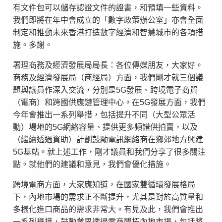
有文件包可以儲存認證文件的證書，和預填一些資料。
我們即將在年中會成立的「數字政策辦公室」亦會全面
制定和推動未來香港打造數字經濟和智慧城市的各項措
施。多謝。
署理商務及經濟發展局局長：各位傳媒朋友，大家好。
商務及經濟發展局（商經局）方面，我們剛才就三個議
題與議員作深入交流，分別是5G發展、跨境電子商貿
（電商）和跨國供應鏈管理中心。在5G發展方面，我們
今年會推出一系列舉措，包括提升不同（大型公眾活
動）場地的5G網絡容量、提供更多頻譜供拍賣，以及
（繼續透過資助）計劃鼓勵電訊網絡商在鄉郊地方興建
5G基站。就上述工作，剛才議員和我們分享了很多關注
點。就他們的建議和意見，我們會優化措施。
跨境電商方面，大家應知道，在國家雙循環發展格局
下，內地市場的需求正不斷提升，尤其是對於高質量和
多樣化進口商品的需求非常大。有見及此，我們會推出
一系列舉措，鼓勵業界透過電商開拓內地市場，包括將