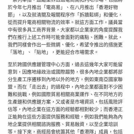
於今年七月推出「電商易」、在八月推出「香港好物
節」，以及就清關及報關程序作「拆牆鬆綁」和優化，
從而提升電商相關物流的效率。就這方面工作，議員當
中有很多具工商界背景，大家都以企業家的角度提醒我
們在推行上述工作時可能會面對的痛點、困難。就此，
我們同樣會作出一些微調、優化，希望令推出的措施更
「落地」、「貼地」，更能迎合市場需求。
至於跨國供應鏈管理中心方面，過去這幾年大家可能留
意到，因應地緣政治或國際趨勢，很多內地企業都將部
分生產工序遷移到內地以外的地方，例如東南亞國家聯
盟。而在「走出去」的過程中，內地企業都面對不少困
難和挑戰，例如國際貿易相關商業運作、在不同地方的
生產鏈和供應鏈方案，又或者是市場資訊，包括風險評
估等，內地企業在這方面的經驗都相對較少；而香港正
正能夠在這些方面提供服務和經驗，例如我們能夠為內
地企業提供相關諮詢服務、貿易融資，以至企業培訓
等。接下來，商經局會統籌其他「香港隊」成員，包括