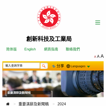
跳
轉
到
內
容
創新科技及工業局
简体版
English
網頁指南
聯絡我們
A
A
A
分享
Languages
重要演辭及新聞稿
2024