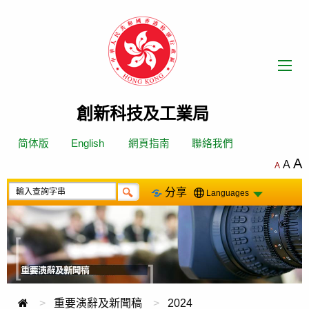
跳
轉
到
內
容
創新科技及工業局
简体版
English
網頁指南
聯絡我們
A
A
A
分享
Languages
重要演辭及新聞稿
2024