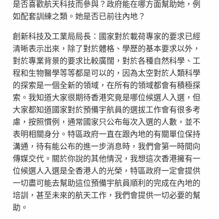
是否喜歡航天科技而參與？政府能在哪方面幫助她，例
如配套訓練之類。她是否已前往內地？
創新科技及工業局局長：國家對於載荷專家的要求已經
清晰表示出來，除了對於體格、學歷的基本要求以外，
對於專業背景的要求比較廣闊，對於各種自然科學、工
程和生物醫學等等都是可以的，因為太空對於人類科學
的探索是一個全新的領域，在所有的領域都會有積極探
索。我知道大家很期待香港究竟是哪位候選人入選，但
大家都知道國家對於預備宇航員的選拔工作會有很多考
慮，按照慣例，通常國家只公布每次入選的人數，並不
表明相關身分。特區政府一直在跟內地的有關單位保持
溝通，待有能公布的進一步消息時，我們會第一時間向
傳媒交代。關於你說的其他情況，我想這次香港擁有一
位候選人入選是全香港人的光榮，特區政府一定會提供
一切盡可能去幫助這位預備宇航員順利的完成在內地的
培訓，甚至未來的航天工作，我們會提供一切必要的幫
助。