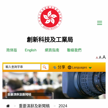
跳
轉
到
內
容
創新科技及工業局
简体版
English
網頁指南
聯絡我們
A
A
A
分享
Languages
重要演辭及新聞稿
2024