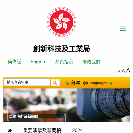
跳
轉
到
內
容
創新科技及工業局
简体版
English
網頁指南
聯絡我們
A
A
A
分享
Languages
重要演辭及新聞稿
2024