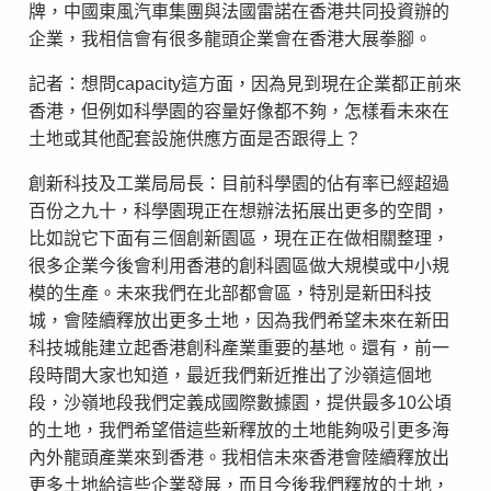
牌，中國東風汽車集團與法國雷諾在香港共同投資辦的
企業，我相信會有很多龍頭企業會在香港大展拳腳。
記者：想問capacity這方面，因為見到現在企業都正前來
香港，但例如科學園的容量好像都不夠，怎樣看未來在
土地或其他配套設施供應方面是否跟得上？
創新科技及工業局局長：目前科學園的佔有率已經超過
百份之九十，科學園現正在想辦法拓展出更多的空間，
比如說它下面有三個創新園區，現在正在做相關整理，
很多企業今後會利用香港的創科園區做大規模或中小規
模的生產。未來我們在北部都會區，特別是新田科技
城，會陸續釋放出更多土地，因為我們希望未來在新田
科技城能建立起香港創科產業重要的基地。還有，前一
段時間大家也知道，最近我們新近推出了沙嶺這個地
段，沙嶺地段我們定義成國際數據園，提供最多10公頃
的土地，我們希望借這些新釋放的土地能夠吸引更多海
內外龍頭產業來到香港。我相信未來香港會陸續釋放出
更多土地給這些企業發展，而且今後我們釋放的土地，