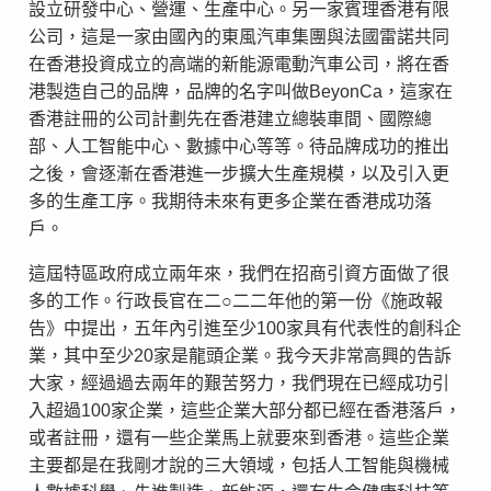
設立研發中心、營運、生產中心。另一家賓理香港有限
公司，這是一家由國內的東風汽車集團與法國雷諾共同
在香港投資成立的高端的新能源電動汽車公司，將在香
港製造自己的品牌，品牌的名字叫做BeyonCa，這家在
香港註冊的公司計劃先在香港建立總裝車間、國際總
部、人工智能中心、數據中心等等。待品牌成功的推出
之後，會逐漸在香港進一步擴大生產規模，以及引入更
多的生產工序。我期待未來有更多企業在香港成功落
戶。
這屆特區政府成立兩年來，我們在招商引資方面做了很
多的工作。行政長官在二○二二年他的第一份《施政報
告》中提出，五年內引進至少100家具有代表性的創科企
業，其中至少20家是龍頭企業。我今天非常高興的告訴
大家，經過過去兩年的艱苦努力，我們現在已經成功引
入超過100家企業，這些企業大部分都已經在香港落戶，
或者註冊，還有一些企業馬上就要來到香港。這些企業
主要都是在我剛才說的三大領域，包括人工智能與機械