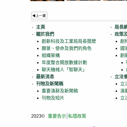
主頁
局長
關於我們
政策
創新科技及工業局局長簡歷
創
願景、使命及我們的角色
國
組織架構
創
年度整合開放數據計劃
聊天機械人「智聊天」
最新消息
立法
刊物及新聞稿
立
重要演辭及新聞稿
演
刊物及短片
立
2023©
重要告示
私隱政策