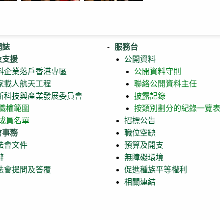
網誌
服務台
及支援
公開資料
科企業落戶香港專區
公開資料守則
家載人航天工程
聯絡公開資料主任
新科技與產業發展委員會
披露記錄
職權範圍
按類別劃分的紀錄一覽
成員名單
招標公告
會事務
職位空缺
法會文件
預算及開支
辭
無障礙環境
法會提問及答覆
促進種族平等權利
相關連結