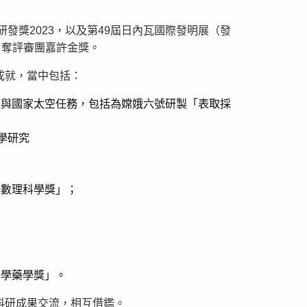
發獎2023，以及第49屆日內瓦國際發明展（發
勇奪評審團嘉許金獎。
成就，當中包括：
參與國家太空任務，包括為嫦娥六號研製「表取採
學研究
獎數理科學獎」；
；
醫學藥學獎」。
科研成果交流，相互借鑑。