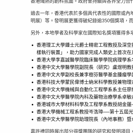
香港熾熱的創科氛圍。政府會持續與各界全力合
過去一年，香港代表於多個具代表性的國際或內地
明展）等。發明展更獲得破紀錄逾350個獎項，
另外，本地學者及科學家在國際知名獎項獲得多
香港理工大學鍾士元爵士精密工程教授及深空
樣執行裝置」，助力國家完成人類史上首次在
香港大學李嘉誠醫學院臨床醫學學院病理學系名
香港中文大學醫學院副院長（研究）盧煜明教授
香港中文大學副校長兼李樹芬醫學基金腫瘤學
香港科技大學蒙民偉博士納米科學教授兼物理
香港中文大學機械與自動化工程學系系主任廖維新
香港中文大學醫學院內科及藥物治療學系卓敏
香港城市大學材料科學及工程學系教授胡金蓮
香港大學機械工程系教授岑浩璋──第十五屆
香港中文大學醫學院助理院長（內地事務）暨
嘉許禮同時展出部分得獎團隊的研究和發明項目