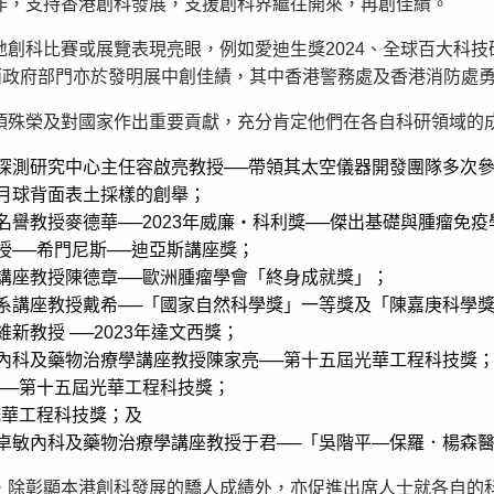
作，支持香港創科發展，支援創科界繼往開來，再創佳績。
創科比賽或展覽表現亮眼，例如愛迪生獎2024、全球百大科技研
而政府部門亦於發明展中創佳績，其中香港警務處及香港消防處
項殊榮及對國家作出重要貢獻，充分肯定他們在各自科研領域的
探測研究中心主任容啟亮教授──帶領其太空儀器開發團隊多次
月球背面表土採樣的創舉；
譽教授麥德華──2023年威廉‧科利獎──傑出基礎與腫瘤免疫
──希門尼斯──迪亞斯講座獎；
講座教授陳德章──歐洲腫瘤學會「終身成就獎」；
系講座教授戴希──「國家自然科學獎」一等獎及「陳嘉庚科學
教授 ──2023年達文西獎；
內科及藥物治療學講座教授陳家亮──第十五屆光華工程科技獎
──第十五屆光華工程科技獎；
光華工程科技獎；及
卓敏內科及藥物治療學講座教授于君──「吳階平—保羅．楊森
，除彰顯本港創科發展的驕人成績外，亦促進出席人士就各自的