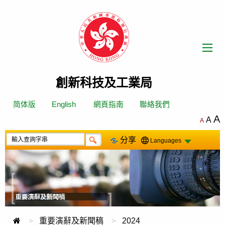
跳
轉
到
內
容
創新科技及工業局
简体版
English
網頁指南
聯絡我們
A
A
A
分享
Languages
重要演辭及新聞稿
2024