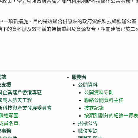
字政策，全力引領政府各局／部門利用創新科技優化公共服務，
其中一項新措施，目的是透過合併原來的政府資訊科技總監辦公
轄下的資科辦及效率辦的架構重組及資源整合，相關建議已於二
網誌
服務台
及支援
公開資料
科企業落戶香港專區
公開資料守則
家載人航天工程
聯絡公開資料主任
新科技與產業發展委員會
披露記錄
職權範圍
按類別劃分的紀錄一覽
成員名單
招標公告
會事務
職位空缺