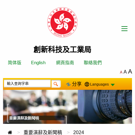
跳
轉
到
內
容
創新科技及工業局
简体版
English
網頁指南
聯絡我們
A
A
A
分享
Languages
重要演辭及新聞稿
2024