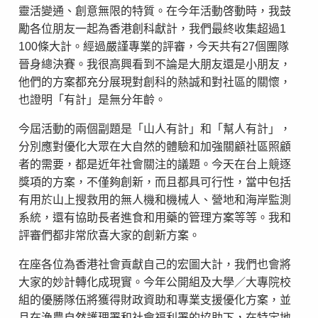
靈活變通、創意無限的特質。在今年活動啓動時，我鼓
勵各位朋友一起為香港創科獻計，我們最終收集超過1
100條大計。經過嚴謹專業的評審，今天共有27個團隊
晉身總決賽。我很高興看到不論是大朋友還是小朋友，
他們的方案都充分展現對創科的熱誠和對社區的關懷，
也證明「有計」是無分年齡。
今屆活動的兩個副題是「山人有計」和「幫人有計」，
分別應對優化大眾在大自然的體驗和加強關顧社區照顧
者的需要，都是近年社會關注的議題。今天在台上競逐
獎項的方案，不僅夠創新，而且都具可行性，當中包括
有用於山上搜救用的無人機和機械人、營地和海岸監測
系統，還有協助長者進食和用藥的管理方案等等。我和
評審們都非常欣喜大家的創新方案。
在座各位為香港社會貢獻自己的宏圖大計，我們也會將
大家的妙計轉化成現實。今年公開組及大學／大專院校
組的優勝隊伍將獲得財政資助和專業支援優化方案，並
且在漁農自然護理署和社會福利署的協助下，在特定地