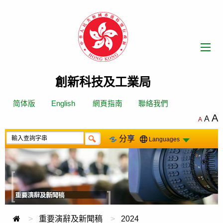
跳
轉
到
內
容
創新科技及工業局
简体版
English
網頁指南
聯絡我們
A
A
A
分享
Languages
重要演辭及新聞稿
2024