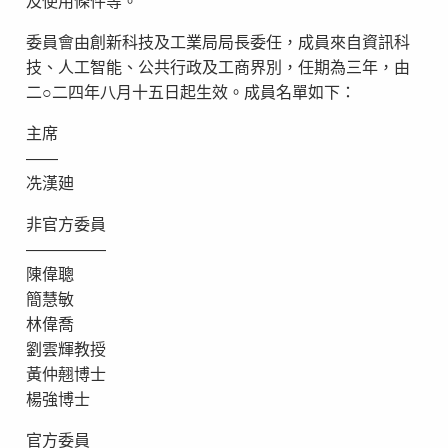
及使用條件等。
委員會由創新科技及工業局局長委任，成員來自資訊科
技、人工智能、公共行政及工商界別，任期為三年，由
二○二四年八月十五日起生效。成員名單如下：
主席
——
冼漢廸
非官方委員
—————
陳偉聰
簡慧敏
林偉喬
劉雲輝教授
黃仲翹博士
楊強博士
官方委員