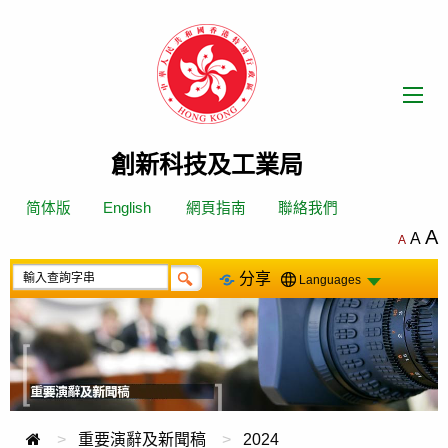
跳
轉
到
內
容
創新科技及工業局
简体版
English
網頁指南
聯絡我們
A
A
A
分享
Languages
重要演辭及新聞稿
2024