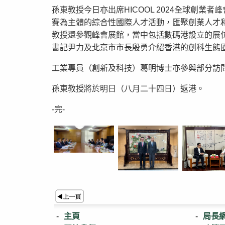
孫東教授今日亦出席HICOOL 2024全球創
賽為主體的綜合性國際人才活動，匯聚創業人才
教授還參觀峰會展館，當中包括數碼港設立的展
書記尹力及北京市市長殷勇介紹香港的創科生態
工業專員（創新及科技）葛明博士亦參與部分訪
孫東教授將於明日（八月二十四日）返港。
-完-
主頁
局長