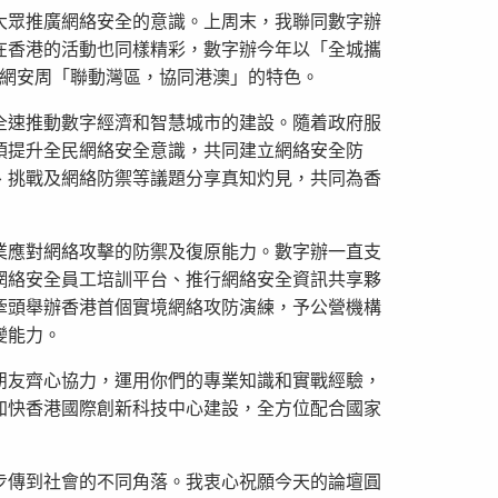
大眾推廣網絡安全的意識。上周末，我聯同數字辦
在香港的活動也同樣精彩，數字辦今年以「全城攜
家網安周「聯動灣區，協同港澳」的特色。
全速推動數字經濟和智慧城市的建設。隨着政府服
須提升全民網絡安全意識，共同建立網絡安全防
、挑戰及網絡防禦等議題分享真知灼見，共同為香
業應對網絡攻擊的防禦及復原能力。數字辦一直支
網絡安全員工培訓平台、推行網絡安全資訊共享夥
牽頭舉辦香港首個實境網絡攻防演練，予公營機構
變能力。
朋友齊心協力，運用你們的專業知識和實戰經驗，
加快香港國際創新科技中心建設，全方位配合國家
步傳到社會的不同角落。我衷心祝願今天的論壇圓