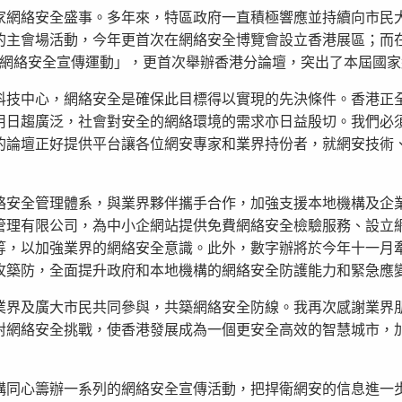
家網絡安全盛事。多年來，特區政府一直積極響應並持續向市民
的主會場活動，今年更首次在網絡安全博覽會設立香港展區；而
24網絡安全宣傳運動」，更首次舉辦香港分論壇，突出了本屆國
科技中心，網絡安全是確保此目標得以實現的先決條件。香港正
用日趨廣泛，社會對安全的網絡環境的需求亦日益殷切。我們必
的論壇正好提供平台讓各位網安專家和業界持份者，就網安技術
絡安全管理體系，與業界夥伴攜手合作，加強支援本地機構及企
管理有限公司，為中小企網站提供免費網絡安全檢驗服務、設立
等，以加強業界的網絡安全意識。此外，數字辦將於今年十一月
攻築防，全面提升政府和本地機構的網絡安全防護能力和緊急應
業界及廣大市民共同參與，共築網絡安全防線。我再次感謝業界
對網絡安全挑戰，使香港發展成為一個更安全高效的智慧城市，
構同心籌辦一系列的網絡安全宣傳活動，把捍衛網安的信息進一