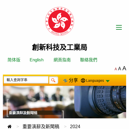
跳
轉
到
內
容
創新科技及工業局
简体版
English
網頁指南
聯絡我們
A
A
A
分享
Languages
重要演辭及新聞稿
2024