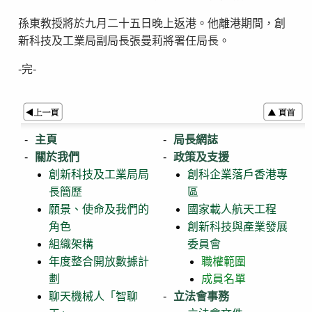
孫東教授將於九月二十五日晚上返港。他離港期間，創
新科技及工業局副局長張曼莉將署任局長。
-完-
主頁
局長網誌
關於我們
政策及支援
創新科技及工業局局
創科企業落戶香港專
長簡歷
區
願景、使命及我們的
國家載人航天工程
角色
創新科技與產業發展
組織架構
委員會
年度整合開放數據計
職權範圍
劃
成員名單
聊天機械人「智聊
立法會事務