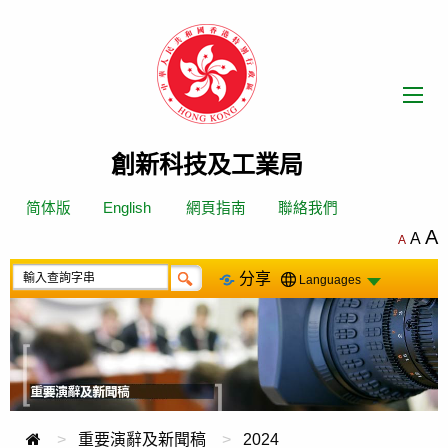
跳
轉
到
內
容
創新科技及工業局
简体版
English
網頁指南
聯絡我們
A
A
A
分享
Languages
重要演辭及新聞稿
2024