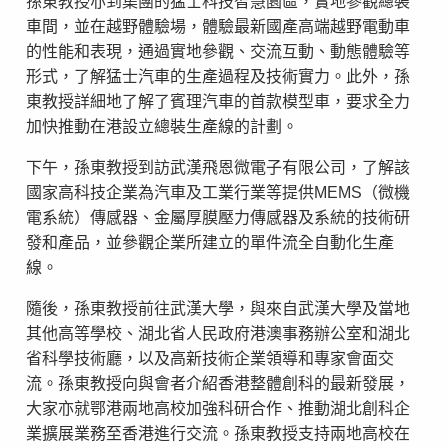
孫東教授亦到集團的猛士科技智慧園區，實地參觀總裝
車間，並在越野體驗場，體驗最新國產高端越野電動車
的性能和表現，通過實地參觀、交流互動、動態體驗等
形式，了解猛士汽車的生產過程及技術實力。此外，孫
東教授詳細地了解了賓理汽車的首款模型車，要求全力
加快推動在港設立總裝生產線的計劃。
下午，孫東教授到訪武漢飛恩微電子有限公司，了解該
國家高科技企業為汽車及工業行業等提供MEMS（微機
電系統）傳感器、金屬厚膜壓力傳感器及系統的技術研
發和產品，並參觀企業所建立的單件流全自動化生產
線。
隨後，孫東教授前往武漢大學，與來自武漢大學及當地
其他高等學校、湖北省人民政府港澳事務辦公室和湖北
省科學技術廳，以及高新技術企業領導和專家會面交
流。孫東教授向與會者介紹香港整體創科的最新發展，
大家亦就鄂港兩地高校加強科研合作、推動湖北創科企
業擴展業務至香港進行交流。孫東教授支持兩地高校在