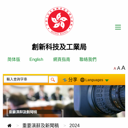
跳
轉
到
內
容
創新科技及工業局
简体版
English
網頁指南
聯絡我們
A
A
A
分享
Languages
重要演辭及新聞稿
2024