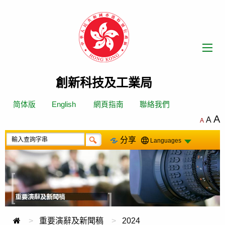
跳
轉
到
內
容
創新科技及工業局
简体版
English
網頁指南
聯絡我們
A
A
A
分享
Languages
重要演辭及新聞稿
2024