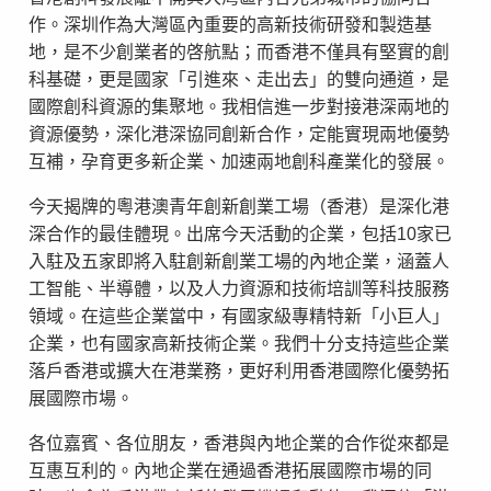
作。深圳作為大灣區內重要的高新技術研發和製造基
地，是不少創業者的啓航點；而香港不僅具有堅實的創
科基礎，更是國家「引進來、走出去」的雙向通道，是
國際創科資源的集聚地。我相信進一步對接港深兩地的
資源優勢，深化港深協同創新合作，定能實現兩地優勢
互補，孕育更多新企業、加速兩地創科產業化的發展。
今天揭牌的粵港澳青年創新創業工場（香港）是深化港
深合作的最佳體現。出席今天活動的企業，包括10家已
入駐及五家即將入駐創新創業工場的內地企業，涵蓋人
工智能、半導體，以及人力資源和技術培訓等科技服務
領域。在這些企業當中，有國家級專精特新「小巨人」
企業，也有國家高新技術企業。我們十分支持這些企業
落戶香港或擴大在港業務，更好利用香港國際化優勢拓
展國際市場。
各位嘉賓、各位朋友，香港與內地企業的合作從來都是
互惠互利的。內地企業在通過香港拓展國際市場的同