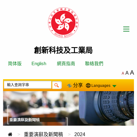
跳
轉
到
內
容
創新科技及工業局
简体版
English
網頁指南
聯絡我們
A
A
A
分享
Languages
重要演辭及新聞稿
2024