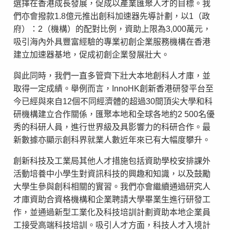
選擇在香港成長發展，促成以產業匯聚人才的目標。我
們亦會撥款1.8億元推出創科加速器先導計劃，以1（政
府）：2（機構）的配對比例，資助上限為3,000萬元，
吸引海內外具豐富經驗的專業初創企業服務機構在香港
建立加速器基地，促成初創企業發展壯大。
與此同時，我們一直多管齊下壯大本地創科人才庫，並
取得一定成績。舉例而言，InnoHK創新香港研發平台至
今已經與來自12個不同經濟體的超過30間頂尖大學和科
研機構建立合作關係，匯聚本地和全球各地約2 500名優
秀的科研人員，進行世界級及具影響力的科研合作。最
新數據亦顯示創科界就業人數近年來已有大幅度攀升。
創新科技及工業局其他人才措施包括資助學校安排課外
活動培養中小學生對資訊科技的興趣和知識，以及鼓勵
大學生參與創科相關的實習。我們亦會繼續通過研究人
才庫資助合資格機構和企業聘請大學畢業生進行研發工
作，並通過新型工業化及科技培訓計劃資助本地企業員
工接受高端科技培訓。吸引人才方面，科技人才入境計