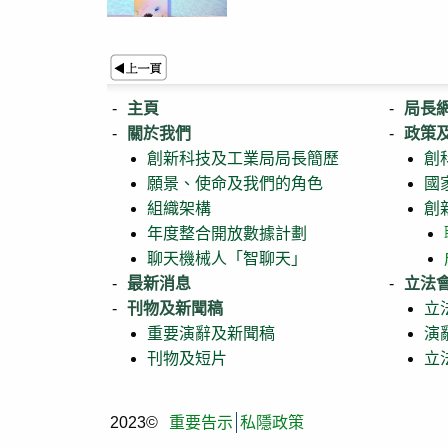
主頁
局長
關於我們
政策
創新科技及工業局局長簡歷
創
願景、使命及我們的角色
國
組織架構
創
年度整合開放數據計劃
聊天機械人「智聊天」
最新消息
立法
刊物及新聞稿
立
重要演辭及新聞稿
演
刊物及短片
立
2023©
重要告示
私隱政策