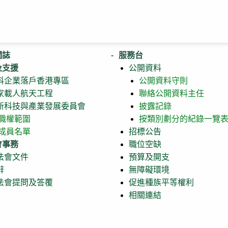
網誌
服務台
及支援
公開資料
科企業落戶香港專區
公開資料守則
家載人航天工程
聯絡公開資料主任
新科技與產業發展委員會
披露記錄
職權範圍
按類別劃分的紀錄一覽
成員名單
招標公告
會事務
職位空缺
法會文件
預算及開支
辭
無障礙環境
法會提問及答覆
促進種族平等權利
相關連結