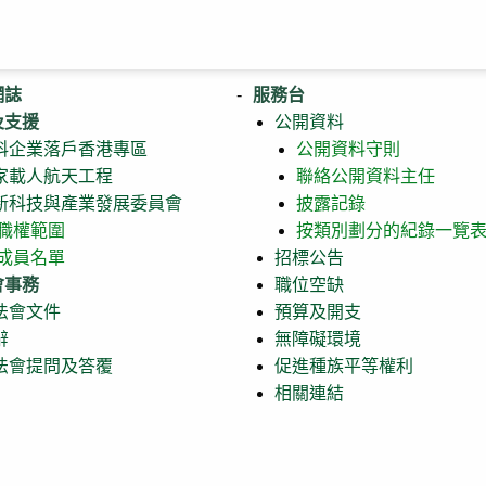
網誌
服務台
及支援
公開資料
科企業落戶香港專區
公開資料守則
家載人航天工程
聯絡公開資料主任
新科技與產業發展委員會
披露記錄
職權範圍
按類別劃分的紀錄一覽
成員名單
招標公告
會事務
職位空缺
法會文件
預算及開支
辭
無障礙環境
法會提問及答覆
促進種族平等權利
相關連結