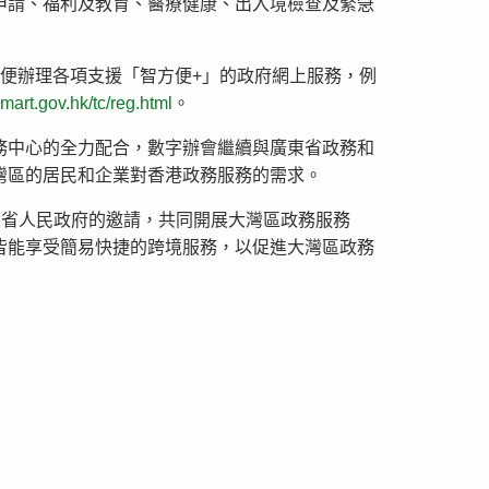
申請、福利及教育、醫療健康、出入境檢查及緊急
便辦理各項支援「智方便+」的政府網上服務，例
art.gov.hk/tc/reg.html
。
務中心的全力配合，數字辦會繼續與廣東省政務和
灣區的居民和企業對香港政務服務的需求。
東省人民政府的邀請，共同開展大灣區政務服務
皆能享受簡易快捷的跨境服務，以促進大灣區政務