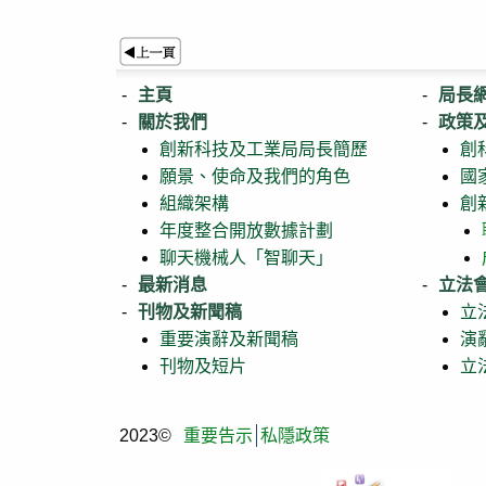
主頁
局長
關於我們
政策
創新科技及工業局局長簡歷
創
願景、使命及我們的角色
國
組織架構
創
年度整合開放數據計劃
聊天機械人「智聊天」
最新消息
立法
刊物及新聞稿
立
重要演辭及新聞稿
演
刊物及短片
立
2023©
重要告示
私隱政策