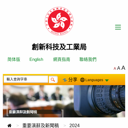
跳
轉
到
內
容
創新科技及工業局
简体版
English
網頁指南
聯絡我們
A
A
A
分享
Languages
重要演辭及新聞稿
2024