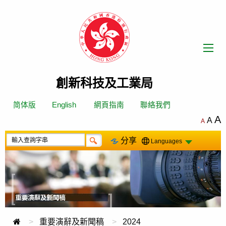
跳
轉
到
內
容
創新科技及工業局
简体版
English
網頁指南
聯絡我們
A
A
A
分享
Languages
重要演辭及新聞稿
2024