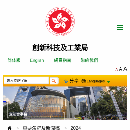
跳
轉
到
內
容
創新科技及工業局
简体版
English
網頁指南
聯絡我們
A
A
A
分享
Languages
重要演辭及新聞稿
2024