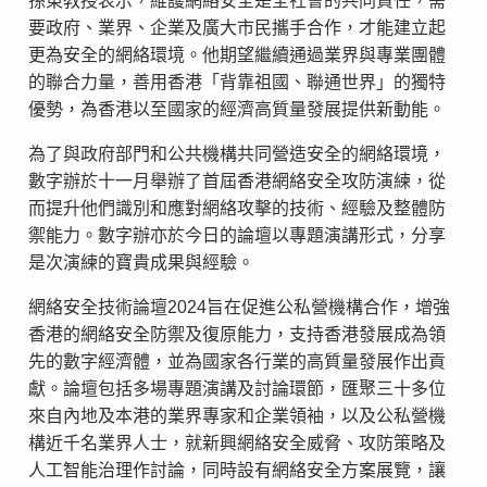
孫東教授表示，維護網絡安全是全社會的共同責任，需
要政府、業界、企業及廣大市民攜手合作，才能建立起
更為安全的網絡環境。他期望繼續通過業界與專業團體
的聯合力量，善用香港「背靠祖國、聯通世界」的獨特
優勢，為香港以至國家的經濟高質量發展提供新動能。
為了與政府部門和公共機構共同營造安全的網絡環境，
數字辦於十一月舉辦了首屆香港網絡安全攻防演練，從
而提升他們識別和應對網絡攻擊的技術、經驗及整體防
禦能力。數字辦亦於今日的論壇以專題演講形式，分享
是次演練的寶貴成果與經驗。
網絡安全技術論壇2024旨在促進公私營機構合作，增強
香港的網絡安全防禦及復原能力，支持香港發展成為領
先的數字經濟體，並為國家各行業的高質量發展作出貢
獻。論壇包括多場專題演講及討論環節，匯聚三十多位
來自內地及本港的業界專家和企業領袖，以及公私營機
構近千名業界人士，就新興網絡安全威脅、攻防策略及
人工智能治理作討論，同時設有網絡安全方案展覽，讓