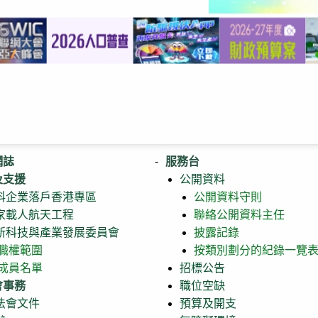
網誌
服務台
及支援
公開資料
科企業落戶香港專區
公開資料守則
家載人航天工程
聯絡公開資料主任
新科技與產業發展委員會
披露記錄
職權範圍
按類別劃分的紀錄一覽
成員名單
招標公告
會事務
職位空缺
法會文件
預算及開支