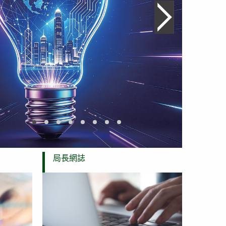
下一張幻燈片
2026「創客中國」國際中小企業創新創業大賽 – 香港
目前幻燈片
新田科技城創科產業發展規劃概念綱要
河套深港科技創新合作區香港園區發展綱要
香港促進數據流通及保障數據安全的政策宣
香港創新科技發展藍圖
香港 – 創科的未來
維護國家安全
香港智慧城市
局長網誌