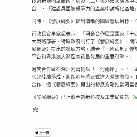
技創新規則試驗區，以及（三）粵港澳大灣區中
台」、「建設具國際競爭力的產業中試轉化基地
同時，《發展綱要》提出清晰的園區發展目標，
行政長官李家超表示：「河套合作區是國家『十
大戰略部署，特區政府制訂了《發展綱要》，闡
展綱要》提出的發展方略，結合『一國兩制』優
平台和粵港澳大灣區高質量發展的重要引擎。」
河套合作區在深圳河兩側以「一河兩岸」、「一區
底起陸續落成，園區明年將正式進入營運階段，
合作，循《發展綱要》提出的發展方略推動河套
《發展綱要》已上載至創新科技及工業局網站（
w
-完-