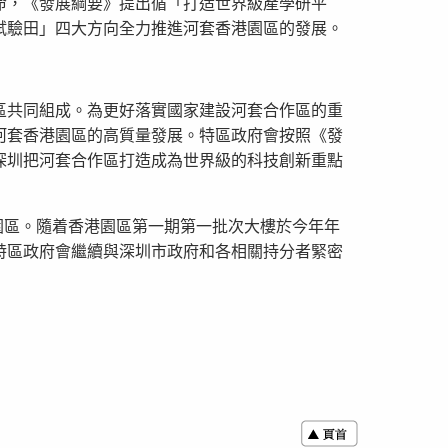
命，《發展綱要》提出循「打造世界級產學研平
試驗田」四大方向全力推進河套香港園區的發展。
區共同組成。為更好落實國家建設河套合作區的重
河套香港園區的高質量發展。特區政府會按照《發
深圳把河套合作區打造成為世界級的科技創新重點
園區。隨着香港園區第一期第一批次大樓於今年年
特區政府會繼續與深圳市政府和各相關持分者緊密