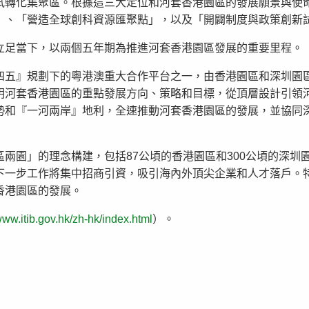
試轉化集聚區。根據這三大定位和河套香港園區的發展願景與使
」、「營造全球創科資源匯聚點」，以及「開闢制度與政策創新
立足當下，以兩個五年期為推進河套香港園區發展的重要里程。
四五』規劃下的粵港澳重大合作平台之一，由香港園區和深圳園
明河套香港園區的重點發展方向、策略和目標，從頂層設計引領
勢和『一河兩岸』地利，全速推動河套香港園區的發展，並協同
兩園」的理念構建，包括87公頃的香港園區和300公頃的深圳
下一步工作將集中招商引資，吸引海內外頂尖企業和人才落戶。
香港園區的發展。
ww.itib.gov.hk/zh-hk/index.html
）。